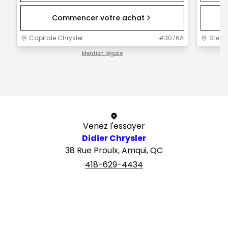
Commencer votre achat
Capitale Chrysler
#
3076A
Ste-F
Mention légale
1 / 1
Venez l'essayer
Didier Chrysler
38 Rue Proulx, Amqui, QC
418-629-4434