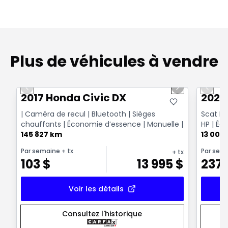
Plus de véhicules à vendre
1/26
Très bonne offre
Très b
Previous slide
Next slide
Previo
2017 Honda Civic DX
2020
| Caméra de recul | Bluetooth | Sièges
Scat Pa
chauffants | Économie d’essence | Manuelle |
HP | Éd
145 827 km
Go Ma
13 000
Par semaine
+ tx
Par sem
+ tx
103
$
13 995
$
237
Voir les détails
Consultez l'historique