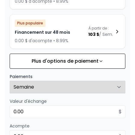
0.00 $ d'acompte • 8.99%
Plus populaire
À partir de :
Financement sur 48 mois
103
$
/
Sem.
0.00 $ d'acompte • 8.99%
Plus d'options de paiement
Financement sur 36 mois
À partir de :
Financement sur 36 mois
132
$
/
Sem.
Paiements
0.00 $ d'acompte • 8.99%
Valeur d'échange
Financement sur 24 mois
À partir de :
Financement sur 24 mois
$
190
$
/
Sem.
0.00 $ d'acompte • 8.99%
Acompte