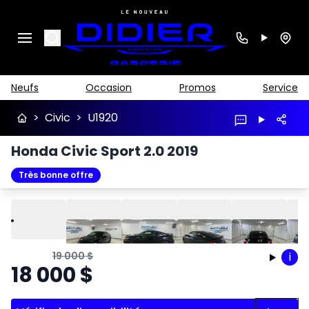
Search
Neufs
Occasion
Promos
Service
>
Civic
>
U1920
Honda Civic Sport 2.0 2019
Très bonne offre
Lire
Précédent
Suivant
19 000
$
i
18 000
$