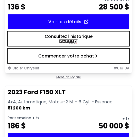
136
$
28 500
$
Voir les détails
Consultez l'historique
Commencer votre achat
Didier Chrysler
#
U1918A
1/19
Très bonne offre
Mention légale
2023 Ford F150 XLT
4x4, Automatique, Moteur: 3.5L - 6 Cyl. - Essence
61 200 km
Par semaine
+ tx
+ tx
186
$
50 000
$