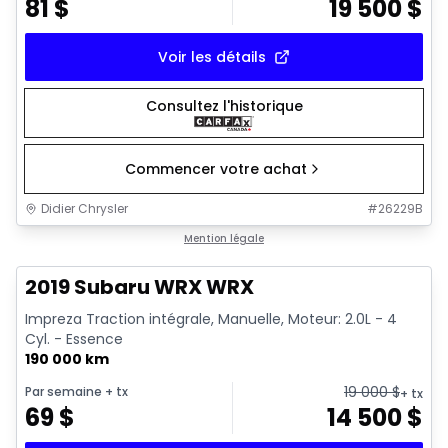
81
$
19 500
$
Voir les détails
Consultez l'historique
Commencer votre achat
Didier Chrysler
#
26229B
1/13
Très bonne offre
Mention légale
2019 Subaru WRX WRX
Impreza Traction intégrale, Manuelle, Moteur: 2.0L - 4
Cyl. - Essence
190 000 km
19 000
$
Par semaine
+ tx
+ tx
69
$
14 500
$