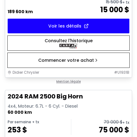
15 500
$
+ tx
15 000
$
189 600 km
Voir les détails
Consultez l'historique
Commencer votre achat
Didier Chrysler
#
U1931B
1/21
Très bonne offre
Mention légale
2024 RAM 2500 Big Horn
4x4, Moteur: 6.7L - 6 Cyl. - Diesel
60 000 km
79 000
$
Par semaine
+ tx
+ tx
253
$
75 000
$