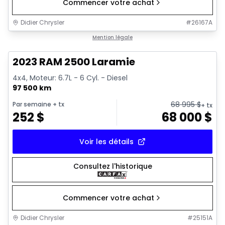
Commencer votre achat
Didier Chrysler
#
26167A
1/21
Très bonne offre
Mention légale
2023 RAM 2500 Laramie
4x4, Moteur: 6.7L - 6 Cyl. - Diesel
97 500 km
68 995
$
Par semaine
+ tx
+ tx
252
$
68 000
$
Voir les détails
Consultez l'historique
Commencer votre achat
Didier Chrysler
#
25151A