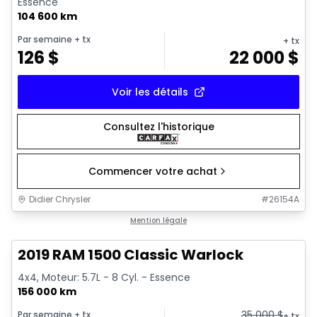
Essence
104 600 km
Par semaine
+ tx
+ tx
126
$
22 000
$
Voir les détails
Consultez l'historique
Commencer votre achat
Didier Chrysler
#
26154A
1/16
Très bonne offre
Mention légale
2019 RAM 1500 Classic Warlock
4x4, Moteur: 5.7L - 8 Cyl. - Essence
156 000 km
35 000
$
Par semaine
+ tx
+ tx