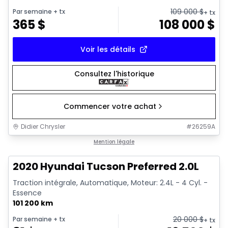
109 000
$
Par semaine
+ tx
+ tx
365
$
108 000
$
Voir les détails
Consultez l'historique
Commencer votre achat
Didier Chrysler
#
26259A
1/17
Très bonne offre
Mention légale
2020 Hyundai Tucson Preferred 2.0L
Traction intégrale, Automatique, Moteur: 2.4L - 4 Cyl. -
Essence
101 200 km
20 000
$
Par semaine
+ tx
+ tx