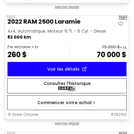
1/20
Très bonne offre
Mention légale
Previous slide
Next 
2022 RAM 2500 Laramie
4x4, Automatique, Moteur: 6.7L - 6 Cyl. - Diesel
82 000 km
75 000
$
Par semaine
+ tx
+ tx
260
$
70 000
$
Voir les détails
Consultez l'historique
Commencer votre achat
Didier Chrysler
#
25214A
1/21
Très bonne offre
Mention légale