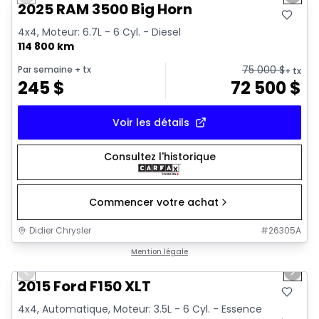
Previous slide
Next 
2025 RAM 3500 Big Horn
4x4, Moteur: 6.7L - 6 Cyl. - Diesel
114 800 km
75 000
$
Par semaine
+ tx
+ tx
245
$
72 500
$
Voir les détails
Consultez l'historique
Commencer votre achat
Didier Chrysler
#
26305A
1/10
Très bonne offre
Mention légale
Previous slide
Next 
2015 Ford F150 XLT
4x4, Automatique, Moteur: 3.5L - 6 Cyl. - Essence