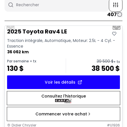
407
1/16
Très bonne offre
Previous slide
Next 
2025 Toyota Rav4 LE
Traction intégrale, Automatique, Moteur: 2.5L - 4 Cyl. -
Essence
36 062 km
39 500
$
Par semaine
+ tx
+ tx
130
$
38 500
$
Voir les détails
Consultez l'historique
Commencer votre achat
Didier Chrysler
#
U1936