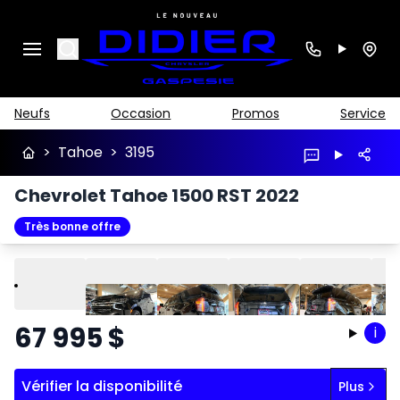
Search
Neufs
Occasion
Promos
Service
>
Tahoe
>
3195
Chevrolet Tahoe 1500 RST 2022
Très bonne offre
Lire
Précédent
Suivant
67 995
$
i
Vérifier la disponibilité
Plus