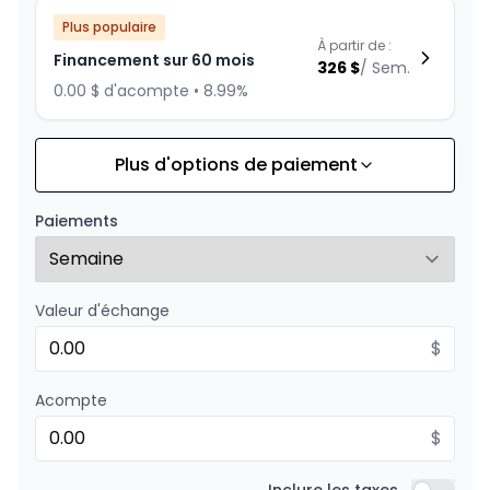
Plus populaire
À partir de :
Financement sur 60 mois
326
$
/
Sem.
0.00 $ d'acompte • 8.99%
Plus d'options de paiement
Financement sur 72 mois
À partir de :
Financement sur 72 mois
283
$
/
Sem.
Paiements
0.00 $ d'acompte • 8.99%
Valeur d'échange
Financement sur 48 mois
À partir de :
Financement sur 48 mois
$
390
$
/
Sem.
0.00 $ d'acompte • 8.99%
Acompte
$
Financement sur 36 mois
À partir de :