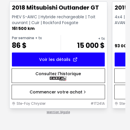
2018 Mitsubishi Outlander GT
2015
PHEV S-AWC | Hybride rechargeable | Toit
4x4 | T
ouvrant | Cuir | Rockford Fosgate
AVANT E
161 500 km
VENTILÉ
Par semaine
+ tx
+ tx
86
$
15 000
$
93 000
Voir les détails
Consultez l'historique
Commencer votre achat
Ste-Foy Chrysler
#
1T241A
Ste-F
Mention légale
1 / 1