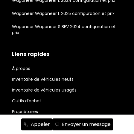
Wagoneer Wagoneer L 2024 configuration et prix
Wagoneer Wagoneer L 2025 configuration et prix
Wagoneer Wagoneer S BEV 2024 configuration et
prix
Liens rapides
À propos
Inventaire de véhicules neufs
Inventaire de véhicules usagés
Outils d'achat
Propriétaires
Nouvelles et actualité
Appeler
Envoyer un message
Promotions du mois