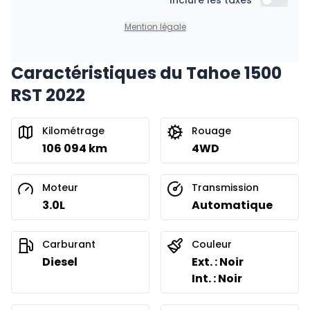
Financement sur 36 mois
Inclure les taxes
499
$
/
Sem.
Inclure l
0.00 $ d'acompte • 8.99%
Mention légale
Caractéristiques du Tahoe 1500
Financement sur 24 mois
À partir de :
RST 2022
Financement sur 24 mois
717
$
/
Sem.
0.00 $ d'acompte • 8.99%
Kilométrage
Rouage
106 094 km
4WD
Moteur
Transmission
3.0L
Automatique
Carburant
Couleur
Diesel
Ext. : Noir
Int. : Noir