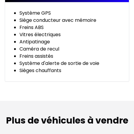
Système GPS
Siège conducteur avec mémoire
Freins ABS
Vitres électriques
Antipatinage
Caméra de recul
Freins assistés
Système d'alerte de sortie de voie
Sièges chauffants
Plus de véhicules à vendre
1/14
Très bonne offre
Très b