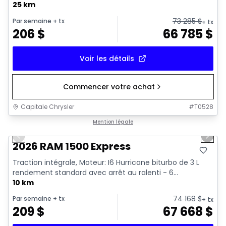
25 km
73 285
$
Par semaine
+ tx
+ tx
206
$
66 785
$
Voir les détails
Commencer votre achat
Capitale Chrysler
#
T0528
1/7
En stock
Mention légale
Previous slide
Next 
2026 RAM 1500 Express
Traction intégrale, Moteur: I6 Hurricane biturbo de 3 L
rendement standard avec arrêt au ralenti - 6...
10 km
74 168
$
Par semaine
+ tx
+ tx
209
$
67 668
$