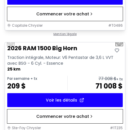
Commencer votre achat
Capitale Chrysler
#
T0486
1/20
En stock
Mention légale
Previous slide
Next 
2026 RAM 1500 Big Horn
Traction intégrale, Moteur: V6 Pentastar de 3,6 L VVT
avec BSG - 6 Cyl. - Essence
25 km
77 008
$
Par semaine
+ tx
+ tx
209
$
71 008
$
Voir les détails
Commencer votre achat
Ste-Foy Chrysler
#
1T235