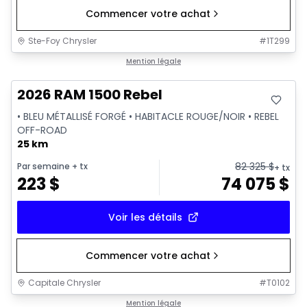
Commencer votre achat
Ste-Foy Chrysler
#
1T299
En stock
Mention légale
2026 RAM 1500 Rebel
• BLEU MÉTALLISÉ FORGÉ • HABITACLE ROUGE/NOIR • REBEL
OFF-ROAD
25 km
82 325
$
Par semaine
+ tx
+ tx
223
$
74 075
$
Voir les détails
Commencer votre achat
Capitale Chrysler
#
T0102
En stock
Mention légale