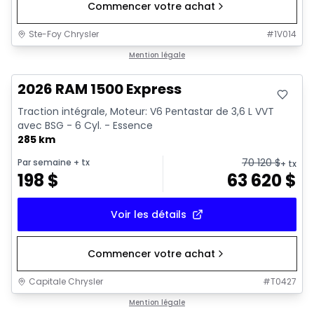
Commencer votre achat
Ste-Foy Chrysler
#
1V014
En stock
Mention légale
2026 RAM 1500 Express
Traction intégrale, Moteur: V6 Pentastar de 3,6 L VVT
avec BSG - 6 Cyl. - Essence
285 km
70 120
$
Par semaine
+ tx
+ tx
198
$
63 620
$
Voir les détails
Commencer votre achat
Capitale Chrysler
#
T0427
En stock
Mention légale