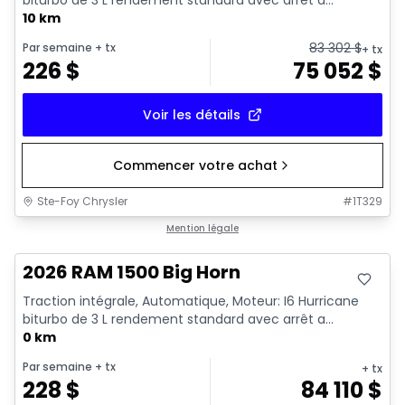
10 km
83 302
$
Par semaine
+ tx
+ tx
226
$
75 052
$
Voir les détails
Commencer votre achat
Ste-Foy Chrysler
#
1T329
En stock
Mention légale
2026 RAM 1500 Big Horn
Traction intégrale, Automatique, Moteur: I6 Hurricane
biturbo de 3 L rendement standard avec arrêt a...
0 km
Par semaine
+ tx
+ tx
228
$
84 110
$