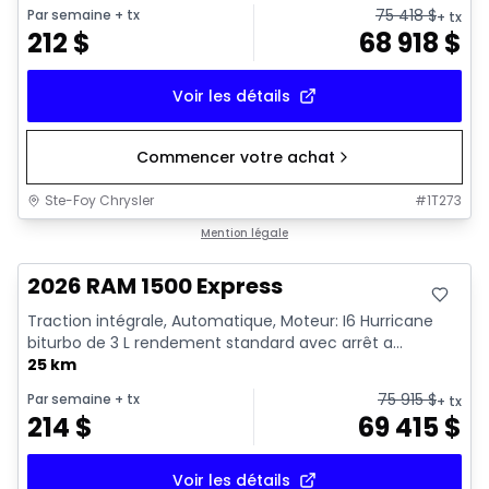
75 418
$
Par semaine
+ tx
+ tx
212
$
68 918
$
Voir les détails
Commencer votre achat
Ste-Foy Chrysler
#
1T273
En stock
Mention légale
2026 RAM 1500 Express
Traction intégrale, Automatique, Moteur: I6 Hurricane
biturbo de 3 L rendement standard avec arrêt a...
25 km
75 915
$
Par semaine
+ tx
+ tx
214
$
69 415
$
Voir les détails