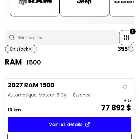
1
355
En stock
RAM
1500
En stock
2027 RAM 1500
Automatique, Moteur: 6 Cyl. - Essence
+ tx
77 892
$
10 km
Voir les détails