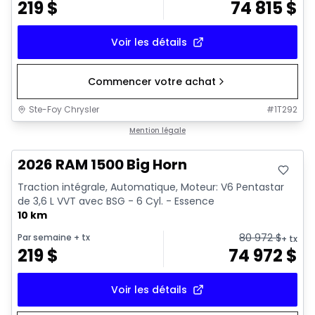
219
$
74 815
$
Voir les détails
Commencer votre achat
Ste-Foy Chrysler
#
1T292
En stock
Mention légale
2026 RAM 1500 Big Horn
Traction intégrale, Automatique, Moteur: V6 Pentastar
de 3,6 L VVT avec BSG - 6 Cyl. - Essence
10 km
80 972
$
Par semaine
+ tx
+ tx
219
$
74 972
$
Voir les détails