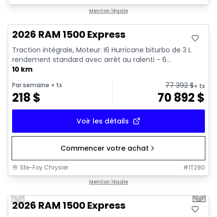
En stock
Mention légale
2026 RAM 1500 Express
Traction intégrale, Moteur: I6 Hurricane biturbo de 3 L
rendement standard avec arrêt au ralenti - 6...
10 km
77 392
$
Par semaine
+ tx
+ tx
218
$
70 892
$
Voir les détails
Commencer votre achat
Ste-Foy Chrysler
#
1T290
1/16
En stock
Mention légale
Previous slide
Next 
2026 RAM 1500 Express