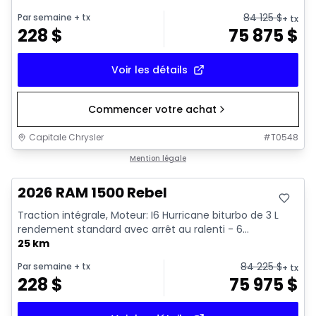
84 125
$
Par semaine
+ tx
+ tx
228
$
75 875
$
Voir les détails
Commencer votre achat
Capitale Chrysler
#
T0548
En stock
Mention légale
2026 RAM 1500 Rebel
Traction intégrale, Moteur: I6 Hurricane biturbo de 3 L
rendement standard avec arrêt au ralenti - 6...
25 km
84 225
$
Par semaine
+ tx
+ tx
228
$
75 975
$