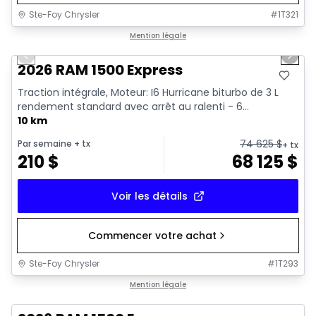
Ste-Foy Chrysler
#
1T321
1/17
En stock
Mention légale
Previous slide
Next 
2026 RAM 1500 Express
Traction intégrale, Moteur: I6 Hurricane biturbo de 3 L
rendement standard avec arrêt au ralenti - 6...
10 km
74 625
$
Par semaine
+ tx
+ tx
210
$
68 125
$
Voir les détails
Commencer votre achat
Ste-Foy Chrysler
#
1T293
En stock
Mention légale