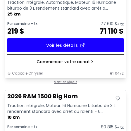
Traction intégrale, Automatique, Moteur: I6 Hurricane
biturbo de 3 L rendement standard avec arrêt a...
25 km
77 610
$
Par semaine
+ tx
+ tx
219
$
71 110
$
Voir les détails
Commencer votre achat
Capitale Chrysler
#
T0472
En stock
Mention légale
2026 RAM 1500 Big Horn
Traction intégrale, Moteur: I6 Hurricane biturbo de 3 L
rendement standard avec arrêt au ralenti - 6...
10 km
80 815
$
Par semaine
+ tx
+ tx