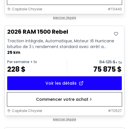
Capitale Chrysler
#
T0443
En stock
Mention légale
2026 RAM 1500 Rebel
Traction intégrale, Automatique, Moteur: I6 Hurricane
biturbo de 3 L rendement standard avec arrêt a...
25 km
84 125
$
Par semaine
+ tx
+ tx
228
$
75 875
$
Voir les détails
Commencer votre achat
Capitale Chrysler
#
T0527
En stock
Mention légale