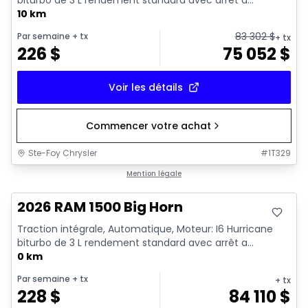
10 km
83 302
$
Par semaine
+ tx
+ tx
226
$
75 052
$
Voir les détails
Commencer votre achat
Ste-Foy Chrysler
#
1T329
En stock
Mention légale
2026 RAM 1500 Big Horn
Traction intégrale, Automatique, Moteur: I6 Hurricane
biturbo de 3 L rendement standard avec arrêt a...
0 km
Par semaine
+ tx
+ tx
228
$
84 110
$