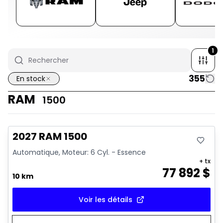
1
355
En stock
RAM
1500
En stock
2027 RAM 1500
Automatique, Moteur: 6 Cyl. - Essence
+ tx
77 892
$
10 km
Voir les détails