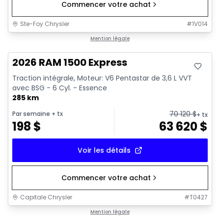
Commencer votre achat
Ste-Foy Chrysler
#
1V014
En stock
Mention légale
2026 RAM 1500 Express
Traction intégrale, Moteur: V6 Pentastar de 3,6 L VVT
avec BSG - 6 Cyl. - Essence
285 km
70 120
$
Par semaine
+ tx
+ tx
198
$
63 620
$
Voir les détails
Commencer votre achat
Capitale Chrysler
#
T0427
En stock
Mention légale