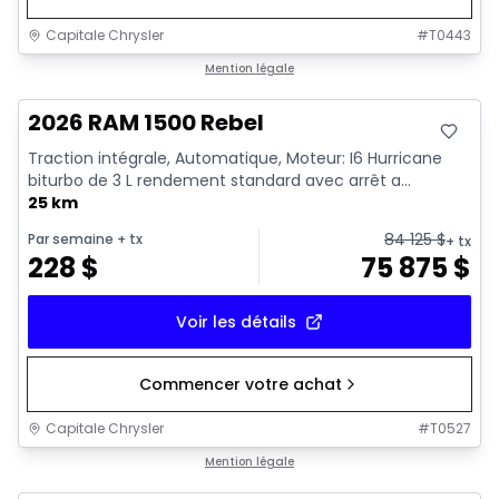
Capitale Chrysler
#
T0443
En stock
Mention légale
2026 RAM 1500 Rebel
Traction intégrale, Automatique, Moteur: I6 Hurricane
biturbo de 3 L rendement standard avec arrêt a...
25 km
84 125
$
Par semaine
+ tx
+ tx
228
$
75 875
$
Voir les détails
Commencer votre achat
Capitale Chrysler
#
T0527
En stock
Mention légale