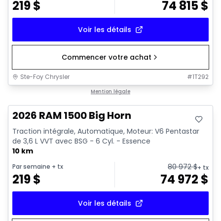
219
$
74 815
$
Voir les détails
Commencer votre achat
Ste-Foy Chrysler
#
1T292
En stock
Mention légale
2026 RAM 1500 Big Horn
Traction intégrale, Automatique, Moteur: V6 Pentastar
de 3,6 L VVT avec BSG - 6 Cyl. - Essence
10 km
80 972
$
Par semaine
+ tx
+ tx
219
$
74 972
$
Voir les détails