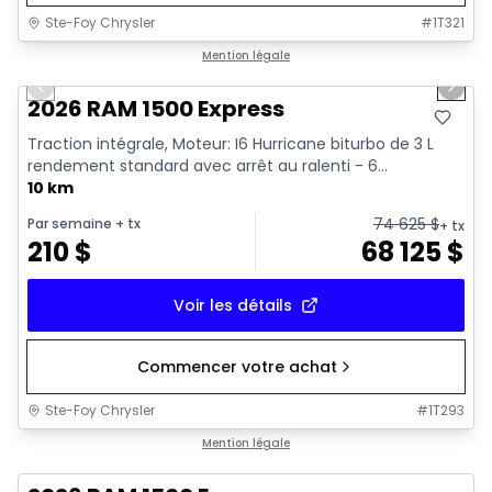
Ste-Foy Chrysler
#
1T321
1/17
En stock
Mention légale
Previous slide
Next 
2026 RAM 1500 Express
Traction intégrale, Moteur: I6 Hurricane biturbo de 3 L
rendement standard avec arrêt au ralenti - 6...
10 km
74 625
$
Par semaine
+ tx
+ tx
210
$
68 125
$
Voir les détails
Commencer votre achat
Ste-Foy Chrysler
#
1T293
En stock
Mention légale