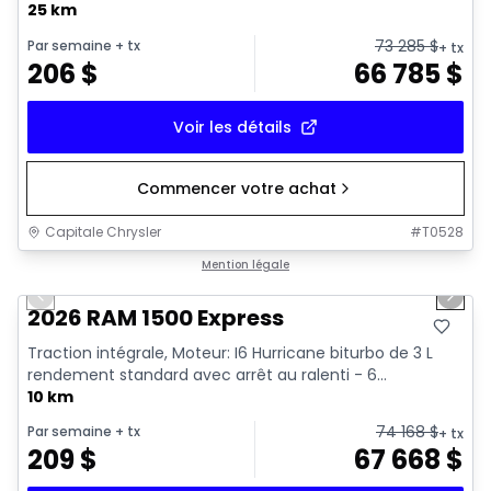
25 km
73 285
$
Par semaine
+ tx
+ tx
206
$
66 785
$
Voir les détails
Commencer votre achat
Capitale Chrysler
#
T0528
1/7
En stock
Mention légale
Previous slide
Next 
2026 RAM 1500 Express
Traction intégrale, Moteur: I6 Hurricane biturbo de 3 L
rendement standard avec arrêt au ralenti - 6...
10 km
74 168
$
Par semaine
+ tx
+ tx
209
$
67 668
$