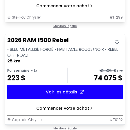
Commencer votre achat
Ste-Foy Chrysler
#
1T299
En stock
Mention légale
2026 RAM 1500 Rebel
• BLEU MÉTALLISÉ FORGÉ • HABITACLE ROUGE/NOIR • REBEL
OFF-ROAD
25 km
82 325
$
Par semaine
+ tx
+ tx
223
$
74 075
$
Voir les détails
Commencer votre achat
Capitale Chrysler
#
T0102
En stock
Mention légale