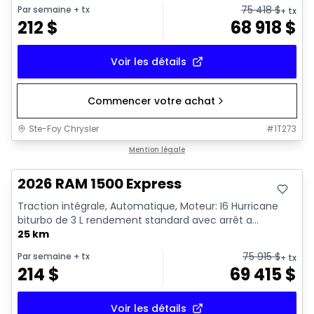
75 418
$
Par semaine
+ tx
+ tx
212
$
68 918
$
Voir les détails
Commencer votre achat
Ste-Foy Chrysler
#
1T273
En stock
Mention légale
2026 RAM 1500 Express
Traction intégrale, Automatique, Moteur: I6 Hurricane
biturbo de 3 L rendement standard avec arrêt a...
25 km
75 915
$
Par semaine
+ tx
+ tx
214
$
69 415
$
Voir les détails