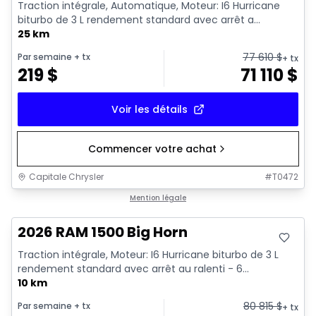
Traction intégrale, Automatique, Moteur: I6 Hurricane
biturbo de 3 L rendement standard avec arrêt a...
25 km
77 610
$
Par semaine
+ tx
+ tx
219
$
71 110
$
Voir les détails
Commencer votre achat
Capitale Chrysler
#
T0472
En stock
Mention légale
2026 RAM 1500 Big Horn
Traction intégrale, Moteur: I6 Hurricane biturbo de 3 L
rendement standard avec arrêt au ralenti - 6...
10 km
80 815
$
Par semaine
+ tx
+ tx