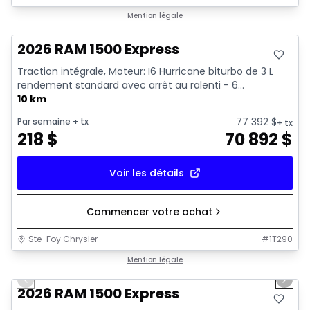
En stock
Mention légale
2026 RAM 1500 Express
Traction intégrale, Moteur: I6 Hurricane biturbo de 3 L
rendement standard avec arrêt au ralenti - 6...
10 km
77 392
$
Par semaine
+ tx
+ tx
218
$
70 892
$
Voir les détails
Commencer votre achat
Ste-Foy Chrysler
#
1T290
1/16
En stock
Mention légale
Previous slide
Next 
2026 RAM 1500 Express