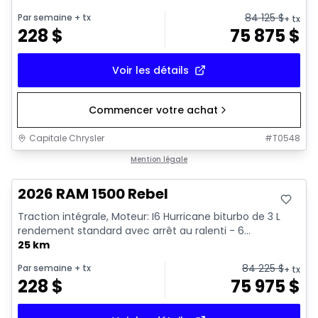
84 125
$
Par semaine
+ tx
+ tx
228
$
75 875
$
Voir les détails
Commencer votre achat
Capitale Chrysler
#
T0548
En stock
Mention légale
2026 RAM 1500 Rebel
Traction intégrale, Moteur: I6 Hurricane biturbo de 3 L
rendement standard avec arrêt au ralenti - 6...
25 km
84 225
$
Par semaine
+ tx
+ tx
228
$
75 975
$