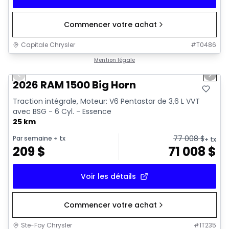
Commencer votre achat
Capitale Chrysler
#
T0486
1/20
En stock
Mention légale
Previous slide
Next 
2026 RAM 1500 Big Horn
Traction intégrale, Moteur: V6 Pentastar de 3,6 L VVT
avec BSG - 6 Cyl. - Essence
25 km
77 008
$
Par semaine
+ tx
+ tx
209
$
71 008
$
Voir les détails
Commencer votre achat
Ste-Foy Chrysler
#
1T235