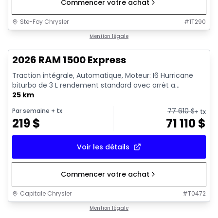
Commencer votre achat
Ste-Foy Chrysler
#
1T290
1/16
En stock
Mention légale
2026 RAM 1500 Express
Traction intégrale, Automatique, Moteur: I6 Hurricane
biturbo de 3 L rendement standard avec arrêt a...
25 km
77 610
$
Par semaine
+ tx
+ tx
219
$
71 110
$
Voir les détails
Commencer votre achat
Capitale Chrysler
#
T0472
En stock
Mention légale