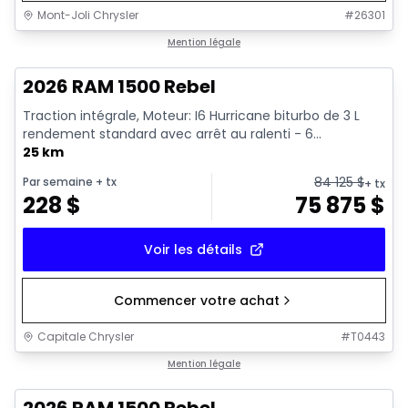
Mont-Joli Chrysler
#
26301
En stock
Mention légale
2026 RAM 1500 Rebel
Traction intégrale, Moteur: I6 Hurricane biturbo de 3 L
rendement standard avec arrêt au ralenti - 6...
25 km
84 125
$
Par semaine
+ tx
+ tx
228
$
75 875
$
Voir les détails
Commencer votre achat
Capitale Chrysler
#
T0443
En stock
Mention légale
2026 RAM 1500 Rebel