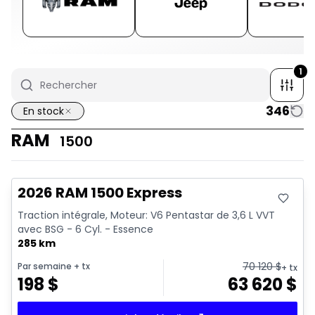
1
346
En stock
RAM
1500
En stock
2026 RAM 1500 Express
Traction intégrale, Moteur: V6 Pentastar de 3,6 L VVT
avec BSG - 6 Cyl. - Essence
285 km
70 120
$
Par semaine
+ tx
+ tx
198
$
63 620
$