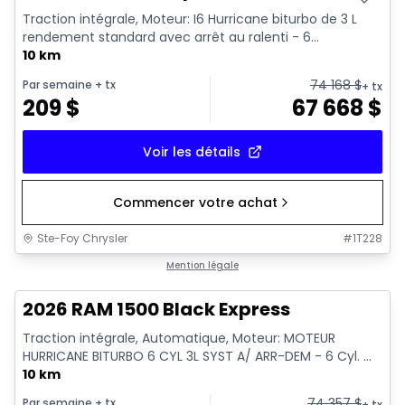
Traction intégrale, Moteur: I6 Hurricane biturbo de 3 L
rendement standard avec arrêt au ralenti - 6...
10 km
74 168
$
Par semaine
+ tx
+ tx
209
$
67 668
$
Voir les détails
Commencer votre achat
Ste-Foy Chrysler
#
1T228
En stock
Mention légale
2026 RAM 1500 Black Express
Traction intégrale, Automatique, Moteur: MOTEUR
HURRICANE BITURBO 6 CYL 3L SYST A/ ARR-DEM - 6 Cyl. ...
10 km
74 357
$
Par semaine
+ tx
+ tx