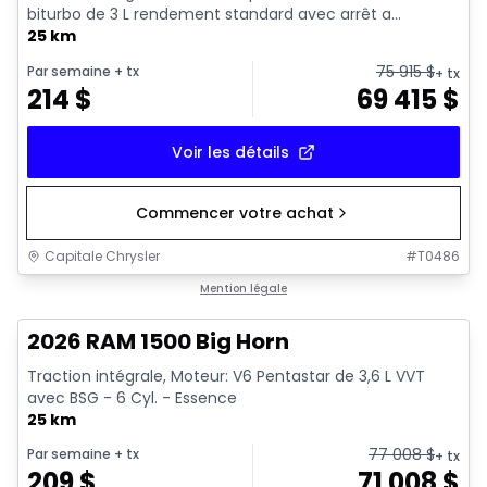
biturbo de 3 L rendement standard avec arrêt a...
25 km
75 915
$
Par semaine
+ tx
+ tx
214
$
69 415
$
Voir les détails
Commencer votre achat
Capitale Chrysler
#
T0486
1/20
En stock
Mention légale
2026 RAM 1500 Big Horn
Traction intégrale, Moteur: V6 Pentastar de 3,6 L VVT
avec BSG - 6 Cyl. - Essence
25 km
77 008
$
Par semaine
+ tx
+ tx
209
$
71 008
$