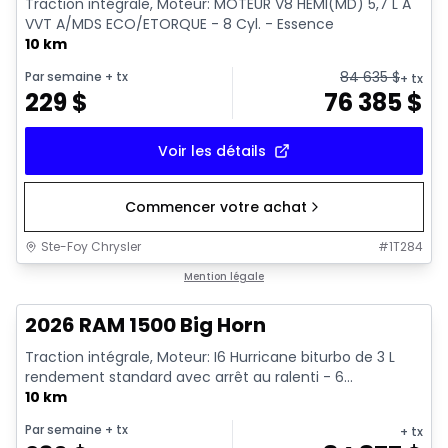
Traction intégrale, Moteur: MOTEUR V8 HEMI(MD) 5,7 L A
VVT A/MDS ECO/ETORQUE - 8 Cyl. - Essence
10 km
84 635
$
Par semaine
+ tx
+ tx
229
$
76 385
$
Voir les détails
Commencer votre achat
Ste-Foy Chrysler
#
1T284
En stock
Mention légale
2026 RAM 1500 Big Horn
Traction intégrale, Moteur: I6 Hurricane biturbo de 3 L
rendement standard avec arrêt au ralenti - 6...
10 km
Par semaine
+ tx
+ tx