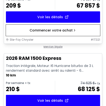
209
$
67 857
$
Voir les détails
Commencer votre achat
Ste-Foy Chrysler
#
1T321
1/17
En stock
Mention légale
2026 RAM 1500 Express
Traction intégrale, Moteur: I6 Hurricane biturbo de 3 L
rendement standard avec arrêt au ralenti - 6...
10 km
74 625
$
Par semaine
+ tx
+ tx
210
$
68 125
$
Voir les détails