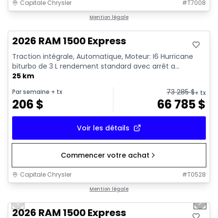
Capitale Chrysler
#
T7008
En stock
Mention légale
2026 RAM 1500 Express
Traction intégrale, Automatique, Moteur: I6 Hurricane
biturbo de 3 L rendement standard avec arrêt a...
25 km
73 285
$
Par semaine
+ tx
+ tx
206
$
66 785
$
Voir les détails
Commencer votre achat
Capitale Chrysler
#
T0528
1/7
En stock
Mention légale
Previous slide
Next 
2026 RAM 1500 Express