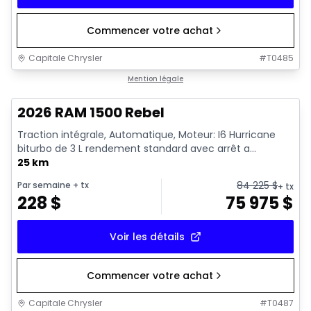
Commencer votre achat
Capitale Chrysler
#
T0485
En stock
Mention légale
2026 RAM 1500 Rebel
Traction intégrale, Automatique, Moteur: I6 Hurricane
biturbo de 3 L rendement standard avec arrêt a...
25 km
84 225
$
Par semaine
+ tx
+ tx
228
$
75 975
$
Voir les détails
Commencer votre achat
Capitale Chrysler
#
T0487