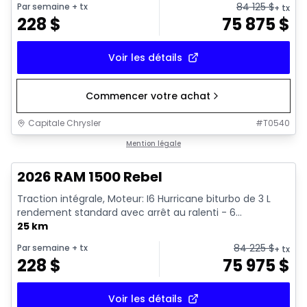
84 125
$
Par semaine
+ tx
+ tx
228
$
75 875
$
Voir les détails
Commencer votre achat
Capitale Chrysler
#
T0540
En stock
Mention légale
2026 RAM 1500 Rebel
Traction intégrale, Moteur: I6 Hurricane biturbo de 3 L
rendement standard avec arrêt au ralenti - 6...
25 km
84 225
$
Par semaine
+ tx
+ tx
228
$
75 975
$
Voir les détails