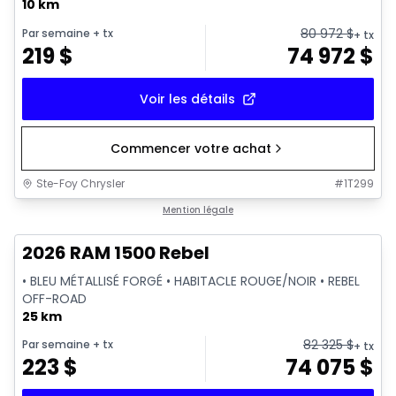
10 km
80 972
$
Par semaine
+ tx
+ tx
219
$
74 972
$
Voir les détails
Commencer votre achat
Ste-Foy Chrysler
#
1T299
En stock
Mention légale
2026 RAM 1500 Rebel
• BLEU MÉTALLISÉ FORGÉ • HABITACLE ROUGE/NOIR • REBEL
OFF-ROAD
25 km
82 325
$
Par semaine
+ tx
+ tx
223
$
74 075
$