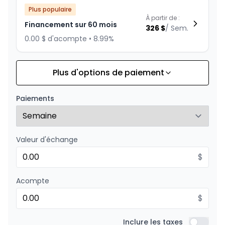
Plus populaire
À partir de :
Financement sur 60 mois
326
$
/
Sem.
0.00 $ d'acompte • 8.99%
Plus d'options de paiement
Financement sur 72 mois
À partir de :
Financement sur 72 mois
283
$
/
Sem.
Paiements
0.00 $ d'acompte • 8.99%
Valeur d'échange
Financement sur 48 mois
À partir de :
Financement sur 48 mois
$
390
$
/
Sem.
0.00 $ d'acompte • 8.99%
Acompte
$
Financement sur 36 mois
À partir de :
Financement sur 36 mois
Inclure les taxes