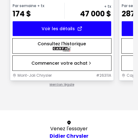
Par semaine
+ tx
Par sem
+ tx
174
$
47 000
$
287
Voir les détails
Consultez l'historique
Commencer votre achat
Mont-Joli Chrysler
#
26311A
Capit
Mention légale
1 / 1
Venez l'essayer
Didier Chrysler