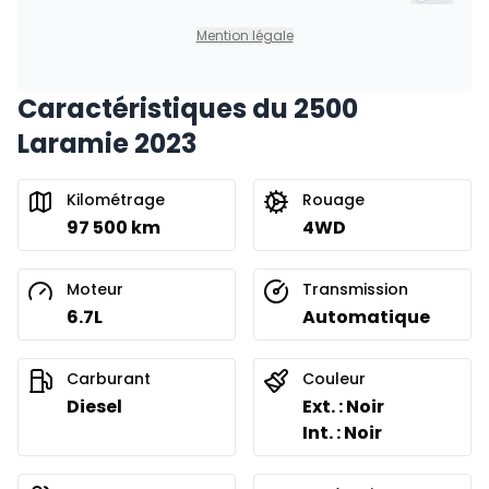
499
$
/
Sem.
Inclure l
0.00 $ d'acompte • 8.99%
Mention légale
Caractéristiques du 2500
Financement sur 24 mois
À partir de :
Laramie 2023
Financement sur 24 mois
717
$
/
Sem.
0.00 $ d'acompte • 8.99%
Kilométrage
Rouage
97 500 km
4WD
Moteur
Transmission
6.7L
Automatique
Carburant
Couleur
Diesel
Ext. : Noir
Int. : Noir