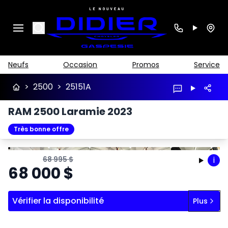
Search
Neufs
Occasion
Promos
Service
>
2500
>
25151A
RAM 2500 Laramie 2023
Très bonne offre
Arrêter
Précédent
Suivant
68 995
$
i
68 000
$
Vérifier la disponibilité
Plus