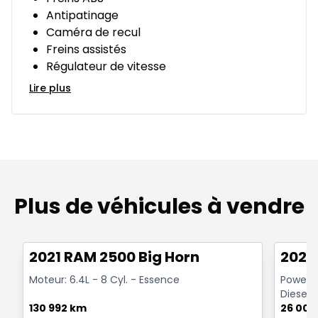
Antipatinage
Caméra de recul
Freins assistés
Régulateur de vitesse
Lire plus
Plus de véhicules à vendre
Très bonne offre
Très b
2021 RAM 2500 Big Horn
2024
Moteur: 6.4L - 8 Cyl. - Essence
Powerwa
Diesel
130 992 km
26 000