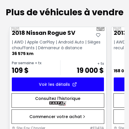
Plus de véhicules à vendre
1/14
Très bonne offre
Très b
Previous slide
Next slide
Previo
2018 Nissan Rogue SV
2013
| AWD | Apple CarPlay | Android Auto | Sièges
| AWD |
chauffants | Démarreur à distance
recul |
36 575 km
Par semaine
+ tx
+ tx
109
$
19 000
$
158 00
Voir les détails
Consultez l'historique
Commencer votre achat
Ste-Foy Chrysler
#
F0411A
Ste-F