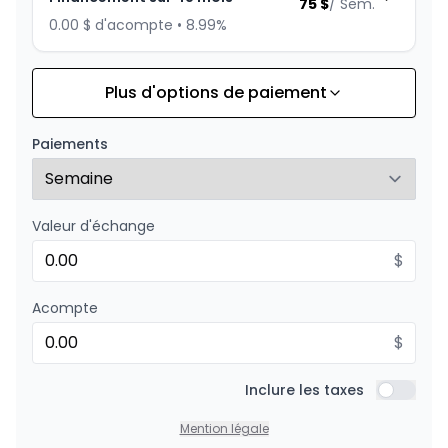
75
$
/
Sem.
0.00 $ d'acompte • 8.99%
Plus d'options de paiement
Financement sur 36 mois
À partir de :
Financement sur 36 mois
95
$
/
Sem.
Paiements
0.00 $ d'acompte • 8.99%
Valeur d'échange
Financement sur 24 mois
À partir de :
Financement sur 24 mois
$
137
$
/
Sem.
0.00 $ d'acompte • 8.99%
Acompte
$
Inclure les taxes
Inclure l
Mention légale