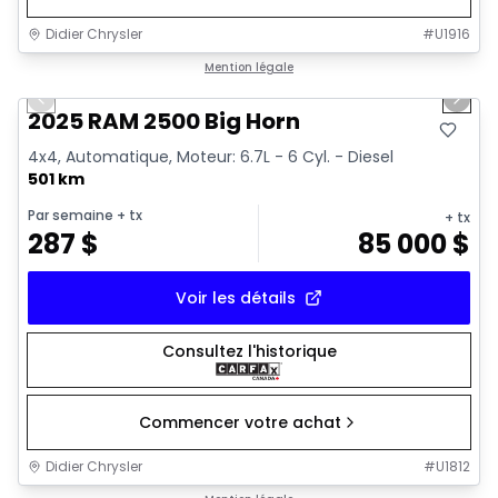
Didier Chrysler
#
U1916
1/19
Très bonne offre
Mention légale
Previous slide
Next 
2025 RAM 2500 Big Horn
4x4, Automatique, Moteur: 6.7L - 6 Cyl. - Diesel
501 km
Par semaine
+ tx
+ tx
287
$
85 000
$
Voir les détails
Consultez l'historique
Commencer votre achat
Didier Chrysler
#
U1812
1/19