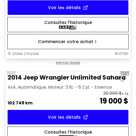
Voir les détails
Consultez l'historique
Commencer votre achat
Didier Chrysler
#
U1780
1/16
Très bonne offre
Mention légale
Previous slide
Next 
2014 Jeep Wrangler Unlimited Sahara
4x4, Automatique, Moteur: 3.6L - 6 Cyl. - Essence
20 000
$
+ tx
19 000
$
102 749 km
Voir les détails
Consultez l'historique