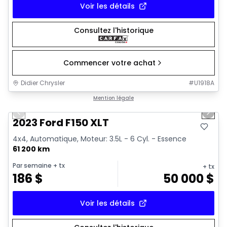
Voir les détails
Consultez l'historique
Commencer votre achat
Didier Chrysler
#
U1918A
1/19
Très bonne offre
Mention légale
Previous slide
Next 
2023 Ford F150 XLT
4x4, Automatique, Moteur: 3.5L - 6 Cyl. - Essence
61 200 km
Par semaine
+ tx
+ tx
186
$
50 000
$
Voir les détails