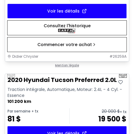
Voir les détails
Consultez l'historique
Commencer votre achat
Didier Chrysler
#
26259A
1/17
Très bonne offre
Mention légale
Previous slide
Next 
2020 Hyundai Tucson Preferred 2.0L
Traction intégrale, Automatique, Moteur: 2.4L - 4 Cyl. -
Essence
101 200 km
20 000
$
Par semaine
+ tx
+ tx
81
$
19 500
$
Voir les détails