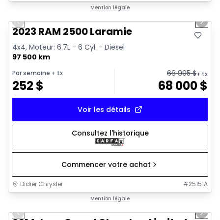
1/21
Très bonne offre
Mention légale
Previous slide
Next 
2023 RAM 2500 Laramie
4x4, Moteur: 6.7L - 6 Cyl. - Diesel
97 500 km
68 995
$
Par semaine
+ tx
+ tx
252
$
68 000
$
Voir les détails
Consultez l'historique
Commencer votre achat
Didier Chrysler
#
25151A
1/21
Très bonne offre
Mention légale
Previous slide
Next 