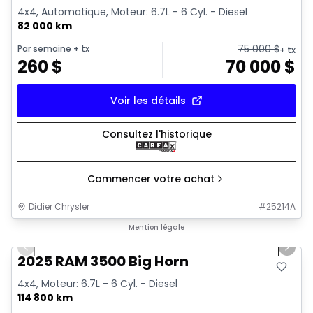
4x4, Automatique, Moteur: 6.7L - 6 Cyl. - Diesel
82 000 km
75 000
$
Par semaine
+ tx
+ tx
260
$
70 000
$
Voir les détails
Consultez l'historique
Commencer votre achat
Didier Chrysler
#
25214A
1/21
Très bonne offre
Mention légale
Previous slide
Next 
2025 RAM 3500 Big Horn
4x4, Moteur: 6.7L - 6 Cyl. - Diesel
114 800 km