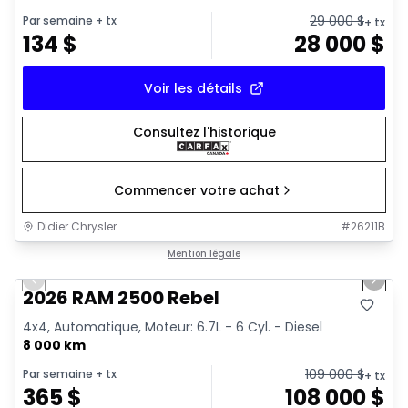
29 000
$
Par semaine
+ tx
+ tx
134
$
28 000
$
Voir les détails
Consultez l'historique
Commencer votre achat
Didier Chrysler
#
26211B
1/22
Très bonne offre
Mention légale
Previous slide
Next 
2026 RAM 2500 Rebel
4x4, Automatique, Moteur: 6.7L - 6 Cyl. - Diesel
8 000 km
109 000
$
Par semaine
+ tx
+ tx
365
$
108 000
$