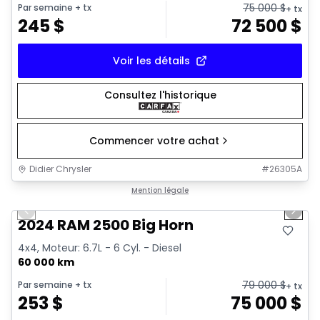
75 000
$
Par semaine
+ tx
+ tx
245
$
72 500
$
Voir les détails
Consultez l'historique
Commencer votre achat
Didier Chrysler
#
26305A
1/21
Très bonne offre
Mention légale
Previous slide
Next 
2024 RAM 2500 Big Horn
4x4, Moteur: 6.7L - 6 Cyl. - Diesel
60 000 km
79 000
$
Par semaine
+ tx
+ tx
253
$
75 000
$