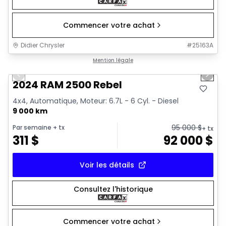
Commencer votre achat
Didier Chrysler
#
25163A
1/21
Très bonne offre
Mention légale
Previous slide
Next 
2024 RAM 2500 Rebel
4x4, Automatique, Moteur: 6.7L - 6 Cyl. - Diesel
9 000 km
95 000
$
Par semaine
+ tx
+ tx
311
$
92 000
$
Voir les détails
Consultez l'historique
Commencer votre achat