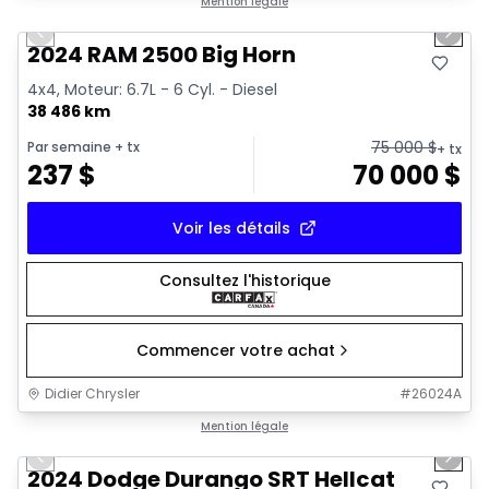
Très bonne offre
Mention légale
Previous slide
Next 
2024 RAM 2500 Big Horn
4x4, Moteur: 6.7L - 6 Cyl. - Diesel
38 486 km
75 000
$
Par semaine
+ tx
+ tx
237
$
70 000
$
Voir les détails
Consultez l'historique
Commencer votre achat
Didier Chrysler
#
26024A
1/26
Très bonne offre
Mention légale
Previous slide
Next 
2024 Dodge Durango SRT Hellcat