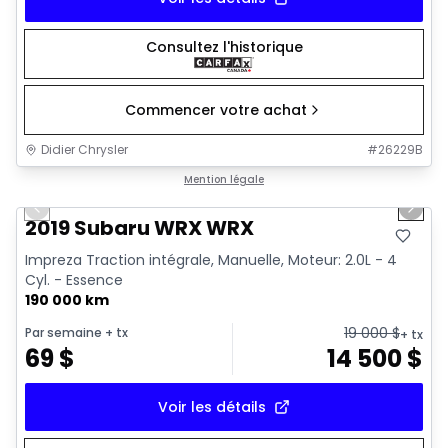
Consultez l'historique
Commencer votre achat
Didier Chrysler
#
26229B
1/13
Très bonne offre
Mention légale
Previous slide
Next 
2019 Subaru WRX WRX
Impreza Traction intégrale, Manuelle, Moteur: 2.0L - 4
Cyl. - Essence
190 000 km
19 000
$
Par semaine
+ tx
+ tx
69
$
14 500
$
Voir les détails