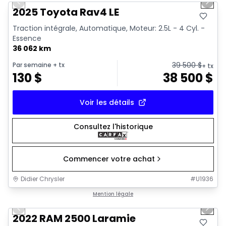
Previous slide
Next 
2025 Toyota Rav4 LE
Traction intégrale, Automatique, Moteur: 2.5L - 4 Cyl. -
Essence
36 062 km
39 500
$
Par semaine
+ tx
+ tx
130
$
38 500
$
Voir les détails
Consultez l'historique
Commencer votre achat
Didier Chrysler
#
U1936
1/20
Très bonne offre
Mention légale
Previous slide
Next 
2022 RAM 2500 Laramie