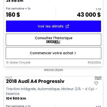
34 918 km
Par semaine
+ tx
+ tx
160
$
43 000
$
Voir les détails
Consultez l'historique
Commencer votre achat
Didier Chrysler
#
26265A
1/15
Très bonne offre
Mention légale
Previous slide
Next 
2018 Audi A4 Progressiv
Traction intégrale, Automatique, Moteur: 2.0L - 4 Cyl. -
Essence
104 600 km
Par semaine
+ tx
+ tx