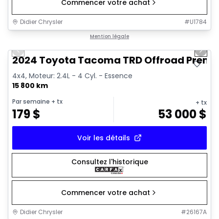
Commencer votre achat
Didier Chrysler
#
U1784
1/11
Très bonne offre
Mention légale
Previous slide
Next 
2024 Toyota Tacoma TRD Offroad Prem
4x4, Moteur: 2.4L - 4 Cyl. - Essence
15 800 km
Par semaine
+ tx
+ tx
179
$
53 000
$
Voir les détails
Consultez l'historique
Commencer votre achat
Didier Chrysler
#
26167A