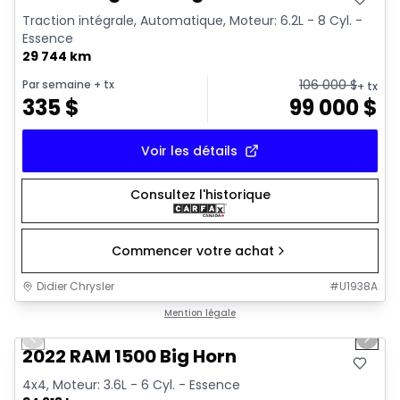
Traction intégrale, Automatique, Moteur: 6.2L - 8 Cyl. -
Essence
29 744 km
106 000
$
Par semaine
+ tx
+ tx
335
$
99 000
$
Voir les détails
Consultez l'historique
Commencer votre achat
Didier Chrysler
#
U1938A
1/19
Très bonne offre
Mention légale
Previous slide
Next 
2022 RAM 1500 Big Horn
4x4, Moteur: 3.6L - 6 Cyl. - Essence