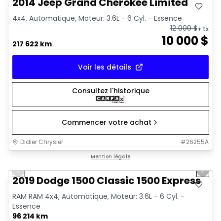
2014 Jeep Grand Cherokee Limited
4x4, Automatique, Moteur: 3.6L - 6 Cyl. - Essence
12 000
$
+ tx
10 000
$
217 622 km
Voir les détails
Consultez l'historique
Commencer votre achat
Didier Chrysler
#
26255A
1/13
Très bonne offre
Mention légale
Previous slide
Next 
2019 Dodge 1500 Classic 1500 Express
RAM RAM 4x4, Automatique, Moteur: 3.6L - 6 Cyl. -
Essence
96 214 km