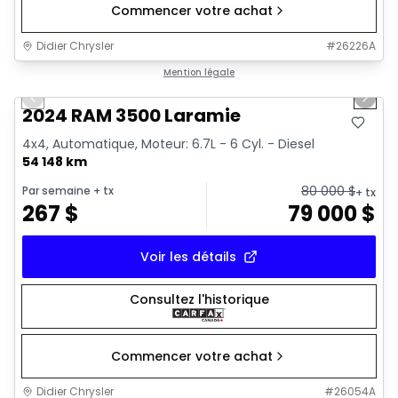
Commencer votre achat
Didier Chrysler
#
26226A
1/18
Très bonne offre
Mention légale
Previous slide
Next 
2024 RAM 3500 Laramie
4x4, Automatique, Moteur: 6.7L - 6 Cyl. - Diesel
54 148 km
80 000
$
Par semaine
+ tx
+ tx
267
$
79 000
$
Voir les détails
Consultez l'historique
Commencer votre achat
Didier Chrysler
#
26054A