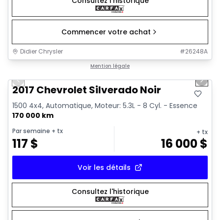
Consultez l'historique
Commencer votre achat
Didier Chrysler
#
26248A
1/15
Très bonne offre
Mention légale
Previous slide
Next 
2017 Chevrolet Silverado Noir
1500 4x4, Automatique, Moteur: 5.3L - 8 Cyl. - Essence
170 000 km
Par semaine
+ tx
+ tx
117
$
16 000
$
Voir les détails
Consultez l'historique