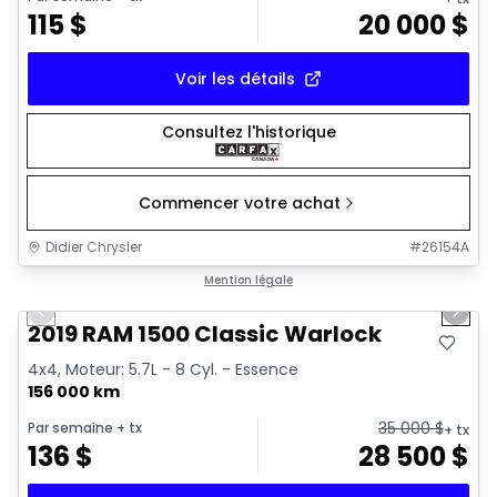
115
$
20 000
$
Voir les détails
Consultez l'historique
Commencer votre achat
Didier Chrysler
#
26154A
1/16
Très bonne offre
Mention légale
Previous slide
Next 
2019 RAM 1500 Classic Warlock
4x4, Moteur: 5.7L - 8 Cyl. - Essence
156 000 km
35 000
$
Par semaine
+ tx
+ tx
136
$
28 500
$