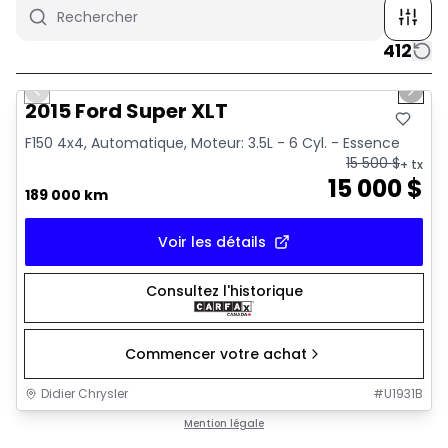
412
1/10
Très bonne offre
Previous slide
Next 
2015 Ford Super XLT
F150 4x4, Automatique, Moteur: 3.5L - 6 Cyl. - Essence
15 500
$
+ tx
15 000
$
189 000 km
Voir les détails
Consultez l'historique
Commencer votre achat
Didier Chrysler
#
U1931B
1/16
Très bonne offre
Mention légale