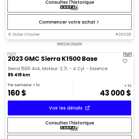
Consultez l'historique
Commencer votre achat
Didier Chrysler
#
26212B
1/17
Très bonne offre
Mention légale
Previous slide
Next 
2023 GMC Sierra K1500 Base
Sierra 1500 4x4, Moteur: 2.7L - 4 Cyl. - Essence
85 419 km
Par semaine
+ tx
+ tx
160
$
43 000
$
Voir les détails
Consultez l'historique