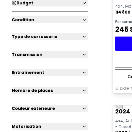
Budget
4x4, Mot
114 800
Condition
Par sema
245
Type de carrosserie
Transmission
Entraînement
C
Didier 
Nombre de places
Très b
Previo
Couleur extérieure
2024
4x4, Aut
Motorisation
- Diesel