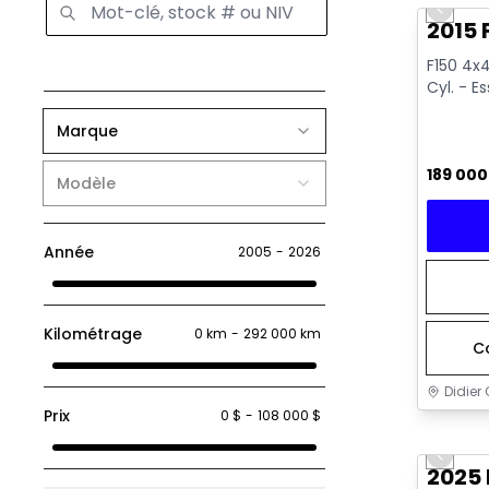
Previo
2015 
F150 4x4
Cyl. - E
Marque
189 00
Modèle
Année
2005
-
2026
Kilométrage
0 km
-
292 000 km
C
Didier 
Prix
0 $
-
108 000 $
Très b
Previo
2025 