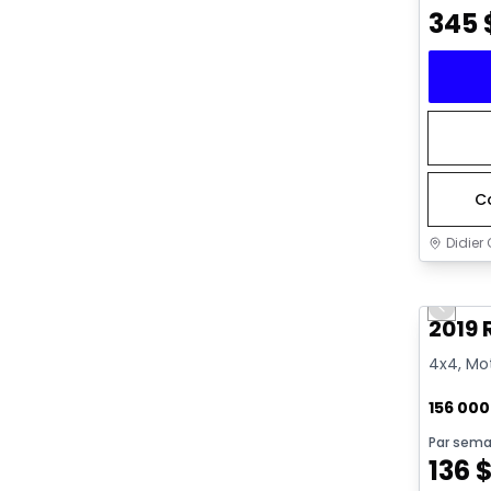
345
C
Didier 
Très b
Previo
2019 
4x4, Mot
156 00
Par sema
136