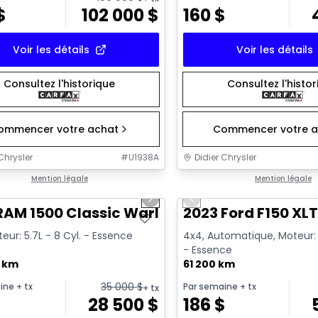
$
102 000
$
160
$
Voir les détails
Voir les détails
Consultez l'historique
Consultez l'histo
ommencer votre achat
Commencer votre a
Chrysler
#
U1938A
Didier Chrysler
1/16
onne offre
Mention légale
Très bonne offre
Mention légale
us slide
Next slide
Previous slide
RAM 1500 Classic Warlock
2023 Ford F150 XL
eur: 5.7L - 8 Cyl. - Essence
4x4, Automatique, Moteur: 3
- Essence
0 km
61 200 km
35 000
$
ine
+ tx
Par semaine
+ tx
+ tx
$
28 500
$
186
$