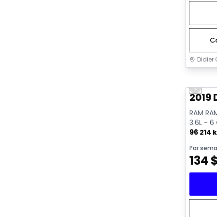
C
Didier 
Très b
Previo
2019 
RAM RAM
3.6L - 6
96 214 
Par sema
134