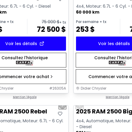
eur: 6.7L - 6 Cyl. - Diesel
4x4, Moteur: 6.7L - 6 Cyl. -
 km
60 000 km
75 000
$
ine
+ tx
Par semaine
+ tx
+ tx
$
72 500
$
253
$
Voir les détails
Voir les détails
Consultez l'historique
Consultez l'histo
ommencer votre achat
Commencer votre a
Chrysler
#
26305A
Didier Chrysler
1/21
onne offre
Mention légale
Très bonne offre
Mention légale
us slide
Next slide
Previous slide
 RAM 2500 Rebel
2025 RAM 2500 Big
omatique, Moteur: 6.7L - 6 Cyl.
4x4, Automatique, Moteur: 6
- Diesel