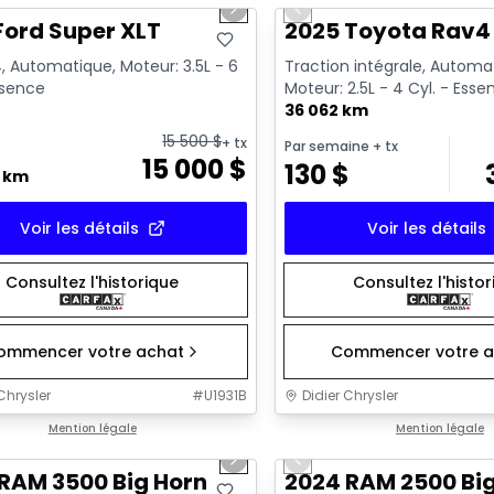
us slide
Next slide
Previous slide
Ford Super XLT
2025 Toyota Rav4 
, Automatique, Moteur: 3.5L - 6
Traction intégrale, Automa
ssence
Moteur: 2.5L - 4 Cyl. - Ess
36 062 km
15 500
$
+ tx
Par semaine
+ tx
15 000
$
130
$
0 km
Voir les détails
Voir les détails
Consultez l'historique
Consultez l'histo
ommencer votre achat
Commencer votre a
Chrysler
#
U1931B
Didier Chrysler
1/21
onne offre
Mention légale
Très bonne offre
Mention légale
us slide
Next slide
Previous slide
RAM 3500 Big Horn
2024 RAM 2500 Bi