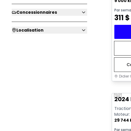
9 000 
Par sema
Concessionnaires
311
$
Localisation
C
Didier 
Très b
Previo
2024 
Traction
Moteur: 
29 744
Par sema