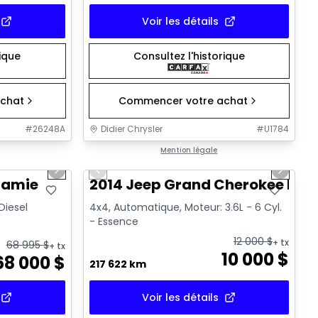
Voir les détails
rique
Consultez l'historique
chat
Commencer votre achat
#
26248A
Didier Chrysler
#
U1784
1/21
1/21
Très bonne offre
Mention légale
Next slide
Previous slide
Next sl
ramie
2014 Jeep Grand Cherokee Lim
 Diesel
4x4, Automatique, Moteur: 3.6L - 6 Cyl.
- Essence
12 000
$
+ tx
68 995
$
+ tx
10 000
$
68 000
$
217 622 km
Voir les détails