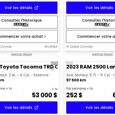
Voir les détails
Voir les détails
Consultez l'historique
Consultez l'histo
ommencer votre achat
Commencer votre a
Chrysler
#
U1918A
Didier Chrysler
1/11
onne offre
Mention légale
Très bonne offre
Mention légale
us slide
Next slide
Previous slide
 Toyota Tacoma TRD Offroad Premium
2023 RAM 2500 La
eur: 2.4L - 4 Cyl. - Essence
4x4, Moteur: 6.7L - 6 Cyl. -
km
97 500 km
ine
+ tx
Par semaine
+ tx
+ tx
$
53 000
$
252
$
Voir les détails
Voir les détails