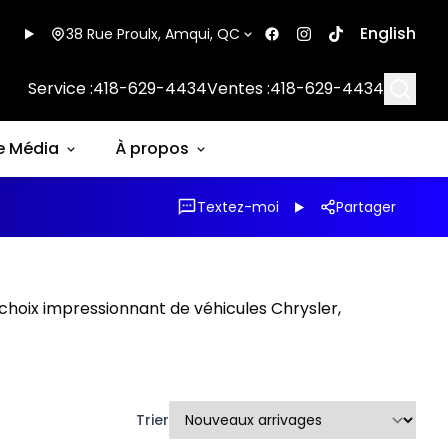
English
38 Rue Proulx, Amqui, QC
Searc
Service :
418-629-4434
Ventes :
418-629-4434
e Média
À propos
Textez-moi
Partager
choix impressionnant de véhicules Chrysler,
Trier
1/16
1/20
Très bonne offre