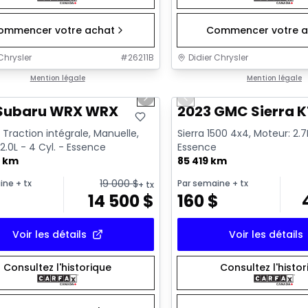
ommencer votre achat
Commencer votre a
Chrysler
#
26211B
Didier Chrysler
1/13
onne offre
Mention légale
Très bonne offre
Mention légale
us slide
Next slide
Previous slide
 Subaru WRX WRX
2023 GMC Sierra K
Traction intégrale, Manuelle,
Sierra 1500 4x4, Moteur: 2.7L
2.0L - 4 Cyl. - Essence
Essence
0 km
85 419 km
19 000
$
ine
+ tx
Par semaine
+ tx
+ tx
14 500
$
160
$
Voir les détails
Voir les détails
Consultez l'historique
Consultez l'histo