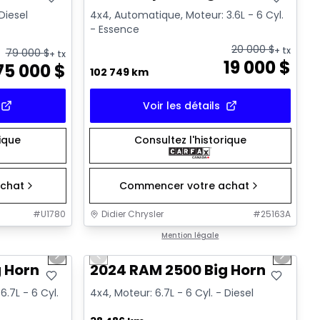
 Diesel
4x4, Automatique, Moteur: 3.6L - 6 Cyl.
- Essence
20 000
$
+ tx
79 000
$
+ tx
19 000
$
75 000
$
102 749 km
Voir les détails
rique
Consultez l'historique
chat
Commencer votre achat
#
U1780
Didier Chrysler
#
25163A
1/19
1/19
Très bonne offre
Mention légale
Next slide
Previous slide
Next sl
 Horn
2024 RAM 2500 Big Horn
.7L - 6 Cyl.
4x4, Moteur: 6.7L - 6 Cyl. - Diesel