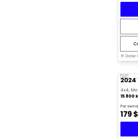
C
Didier 
Très b
Previo
2024
4x4, Mot
15 800 
Par sema
179