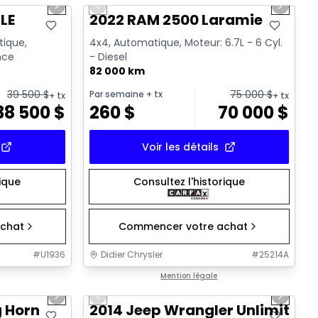
Next slide
Previous slide
Next sl
LE
2022 RAM 2500 Laramie
tique,
4x4, Automatique, Moteur: 6.7L - 6 Cyl.
ence
- Diesel
82 000 km
39 500
$
75 000
$
Par semaine
+ tx
+ tx
+ tx
38 500
$
260
$
70 000
$
Voir les détails
rique
Consultez l'historique
chat
Commencer votre achat
#
U1936
Didier Chrysler
#
25214A
1/21
1/16
Très bonne offre
Mention légale
Next slide
Previous slide
Next sl
g Horn
2014 Jeep Wrangler Unlimited 