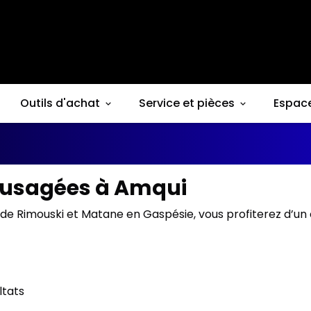
Outils d'achat
Service et pièces
Espac
s usagées à Amqui
de Rimouski et Matane en Gaspésie, vous profiterez d’un 
ltats
1/10
onne offre
Très bonne offre