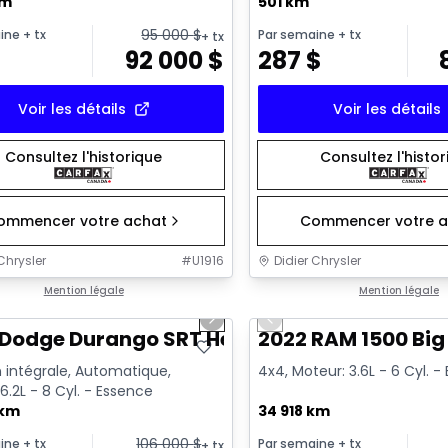
km
501 km
95 000
$
ine
+ tx
Par semaine
+ tx
+ tx
92 000
$
287
$
Voir les détails
Voir les détails
Consultez l'historique
Consultez l'histo
ommencer votre achat
Commencer votre a
Chrysler
#
U1916
Didier Chrysler
1/26
onne offre
Mention légale
Très bonne offre
Mention légale
us slide
Next slide
Previous slide
Dodge Durango SRT Hellcat
2022 RAM 1500 Big
 intégrale, Automatique,
4x4, Moteur: 3.6L - 6 Cyl. 
6.2L - 8 Cyl. - Essence
 km
34 918 km
106 000
$
ine
+ tx
Par semaine
+ tx
+ tx