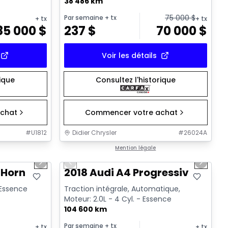
38 486 km
75 000
$
Par semaine
+ tx
+ tx
+ tx
85 000
$
237
$
70 000
$
Voir les détails
rique
Consultez l'historique
chat
Commencer votre achat
#
U1812
Didier Chrysler
#
26024A
1/19
1/15
Très bonne offre
Mention légale
Next slide
Previous slide
Next sl
 Horn
2018 Audi A4 Progressiv
- Essence
Traction intégrale, Automatique,
Moteur: 2.0L - 4 Cyl. - Essence
104 600 km
Par semaine
+ tx
+ tx
+ tx