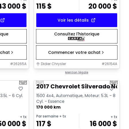
43 000
$
115
$
20 000
$
Voir les détails
rique
Consultez l'historique
chat
Commencer votre achat
#
26265A
Didier Chrysler
#
26154A
1/19
1/15
Très bonne offre
Mention légale
Next slide
Previous slide
Next sl
T
2017 Chevrolet Silverado Noir
.5L - 6 Cyl.
1500 4x4, Automatique, Moteur: 5.3L - 8
Cyl. - Essence
170 000 km
Par semaine
+ tx
+ tx
+ tx
50 000
$
117
$
16 000
$