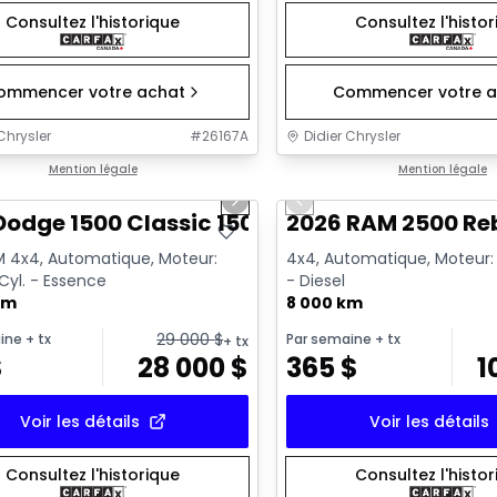
Consultez l'historique
Consultez l'histo
ommencer votre achat
Commencer votre a
Chrysler
#
26167A
Didier Chrysler
1/13
onne offre
Mention légale
Très bonne offre
Mention légale
us slide
Next slide
Previous slide
Dodge 1500 Classic 1500 Express
2026 RAM 2500 Re
 4x4, Automatique, Moteur:
4x4, Automatique, Moteur: 6
 Cyl. - Essence
- Diesel
km
8 000 km
29 000
$
ine
+ tx
Par semaine
+ tx
+ tx
$
28 000
$
365
$
1
Voir les détails
Voir les détails
Consultez l'historique
Consultez l'histo