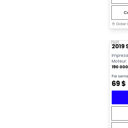
C
Didier 
Très b
Previo
2019
Impreza 
Moteur: 
190 00
Par sema
69
$