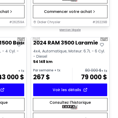
chat
Commencer votre achat
#
26259A
Didier Chrysler
#
26229B
1/17
1/18
Très bonne offre
Mention légale
Next slide
Previous slide
Next sl
1500 Base
2024 RAM 3500 Laramie
 - 4 Cyl. -
4x4, Automatique, Moteur: 6.7L - 6 Cyl.
- Diesel
54 148 km
80 000
$
Par semaine
+ tx
+ tx
+ tx
43 000
$
267
$
79 000
$
Voir les détails
rique
Consultez l'historique