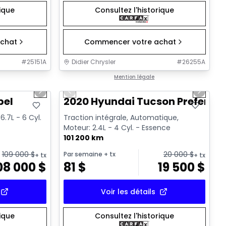
rique
Consultez l'historique
chat
Commencer votre achat
#
25151A
Didier Chrysler
#
26255A
1/22
1/17
Très bonne offre
Mention légale
Next slide
Previous slide
Next sl
bel
2020 Hyundai Tucson Preferred
.7L - 6 Cyl.
Traction intégrale, Automatique,
Moteur: 2.4L - 4 Cyl. - Essence
101 200 km
109 000
$
20 000
$
Par semaine
+ tx
+ tx
+ tx
08 000
$
81
$
19 500
$
Voir les détails
rique
Consultez l'historique